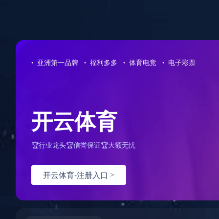
首页
关于联盟
通知公告