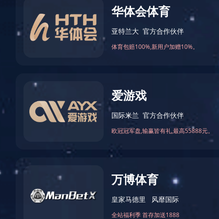
以赛促学锻炼本领 深厚培育爱
中国研究生乡村振兴科技强农+
全国农科研究生志愿服务联盟成
​全国农科研究生志愿服务联盟
喜报！全国农科研究生志愿服务