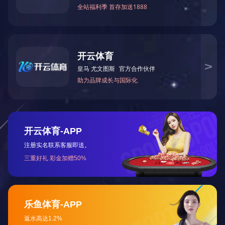
三、招聘条件
（一）基本条件
招聘对象除符合招聘岗位条件外，还必须符合
1、具有中华人民共和国国籍；
2、遵守宪法和法律，热爱祖国，热爱教育事业
3、遵守职业道德和学术规范，作风正派，品行