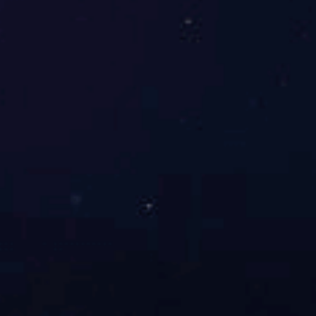
不予合格。
九、公示
对体检、考察均合格的拟聘用人员，学校研究
为5个工作日。
十、签约聘用
经公示无异议或公示结果不影响聘用的，由学
和社会保障厅办理有关聘用手续。对违反公开招聘规定或
聘岗位所要求的相应层次的学历、学位等证书的报
根据《事业单位人事管理条例》（国务院令第6
聘用制，须与招聘单位签订聘用合同，并按规定实
内。试用期满合格的，予以正式聘用；不合格的，
十一、人才引进待遇
详见《完美app官方在线入口2025年人才引进
十二、其他事项
（一）招聘工作在完美app官方在线入口纪委
的监督。