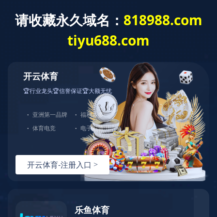
完美(中国)
完美app官
管理机构
教育教学
科学
方在线入口
完美app官方在线入口2025