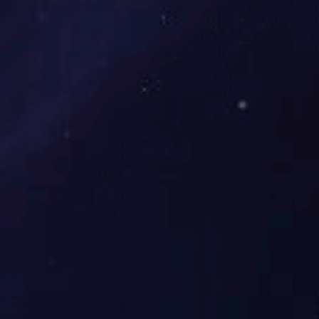
七、成绩合成
按照笔试、试讲、科研水平相结合的方式进行考核
定总得分；按照笔试、试讲、科研水平、实践技能
2:3:3:2比例加权后确定总得分。
八、体检和考察
体检工作按照人力资源和社会保障部、国家卫
〈公务员录用体检通用标准（试行）〉及〈公务员
的通知》（人社部发〔2016〕140号）和省委组
厅《关于进一步规范全省事业单位公开招聘人员体检工
208号）等有关规定执行。
考察工作根据拟聘用岗位要求，采取多种形式
道德品质、能力素质、遵纪守法、廉洁自律、岗位
期间的表现，核实考察对象是否符合规定的报考资
否真实、准确，是否具有报考回避的情形等方面的
根据《关于加快推进失信被执行人信用监督、
办发〔2017〕24号）等文件精神，考察结束时考